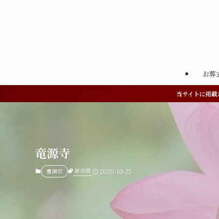
お葬
当サイトに掲載
竜源寺
新潟県
曹洞宗
2020-10-25