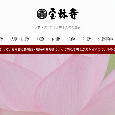
仏事メディア | お坊さんの知恵袋
式
法事・法要
お墓
仏壇
仏像
知恵
仏教事典
されている内容は各宗派・地域の慣習等によって異なる場合がありますので、予め