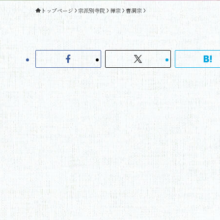
トップページ
宗派別寺院
禅宗
曹洞宗