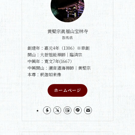
黄檗宗眞福山宝林寺
群馬県
創建年：嘉元4年（1306）※草創
開山：大拙祖能禅師｜臨済宗
中興年：寛文7年(1667）
中興開山：潮音道海禅師｜黄檗宗
本尊：釈迦如来像
ホームページ