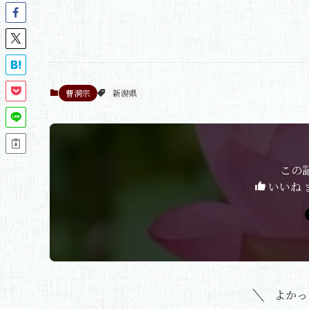
曹洞宗
新潟県
この
いいね 
よかっ