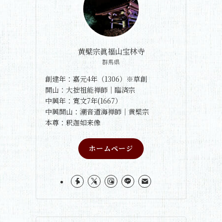
黄檗宗眞福山宝林寺
群馬県
創建年：嘉元4年（1306）※草創
開山：大拙祖能禅師｜臨済宗
中興年：寛文7年(1667）
中興開山：潮音道海禅師｜黄檗宗
本尊：釈迦如来像
ホームページ