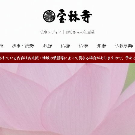
仏事メディア | お坊さんの知恵袋
式
法事・法要
お墓
仏壇
仏像
知恵
仏教事典
されている内容は各宗派・地域の慣習等によって異なる場合がありますので、予め