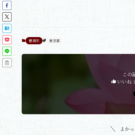
曹洞宗
東京都
この
いいね 
よかっ