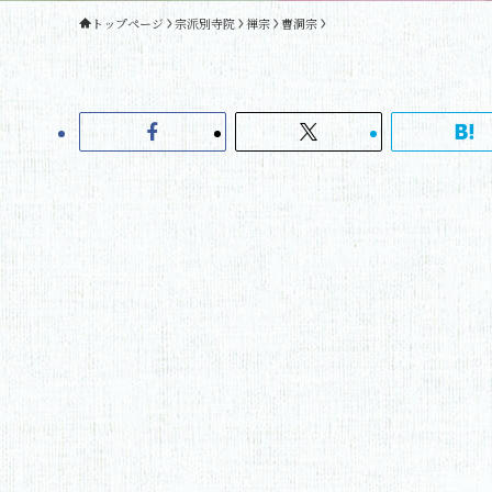
トップページ
宗派別寺院
禅宗
曹洞宗