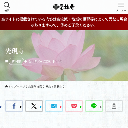
検索
メニュー
当サイトに掲載されている内容は各宗派・地域の慣習等によって異なる場合
がありますので、予めご了承ください。
光現寺
石川県
曹洞宗
2020-10-25
トップページ
宗派別寺院
禅宗
曹洞宗