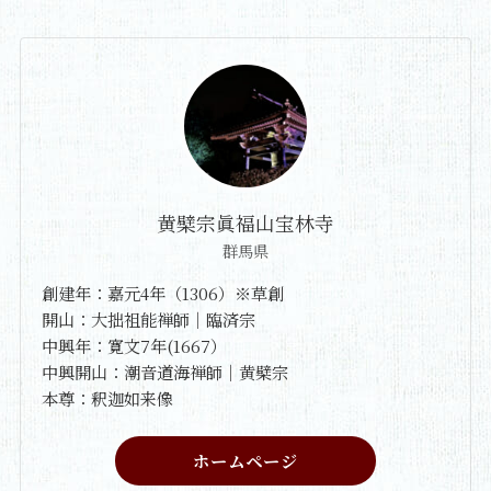
黄檗宗眞福山宝林寺
群馬県
創建年：嘉元4年（1306）※草創
開山：大拙祖能禅師｜臨済宗
中興年：寛文7年(1667）
中興開山：潮音道海禅師｜黄檗宗
本尊：釈迦如来像
ホームページ