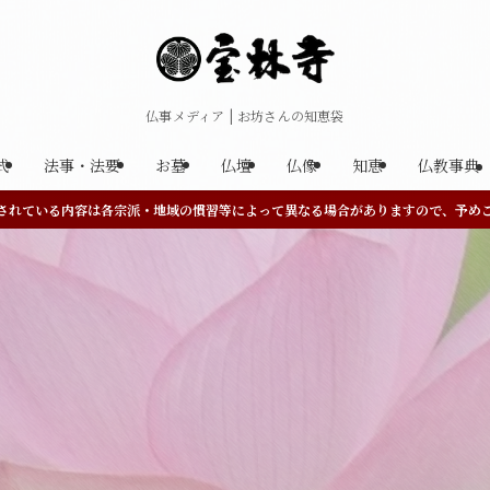
仏事メディア | お坊さんの知恵袋
式
法事・法要
お墓
仏壇
仏像
知恵
仏教事典
されている内容は各宗派・地域の慣習等によって異なる場合がありますので、予め