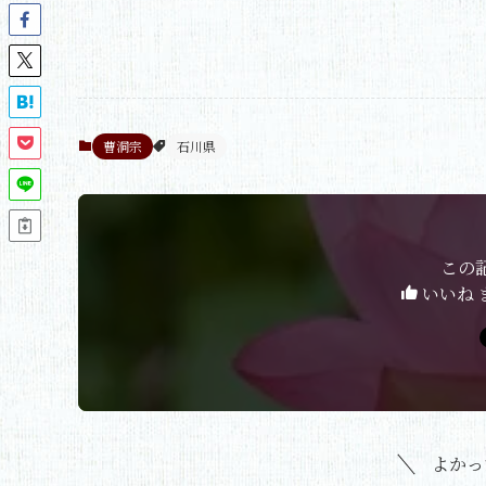
曹洞宗
石川県
この
いいね 
よかっ