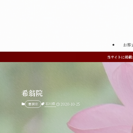
お葬
当サイトに掲載
希翁院
石川県
曹洞宗
2020-10-25