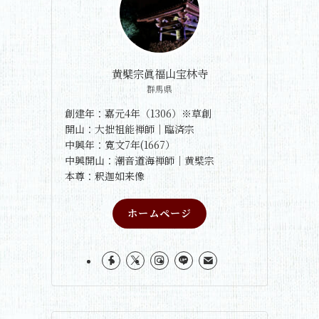
黄檗宗眞福山宝林寺
群馬県
創建年：嘉元4年（1306）※草創
開山：大拙祖能禅師｜臨済宗
中興年：寛文7年(1667）
中興開山：潮音道海禅師｜黄檗宗
本尊：釈迦如来像
ホームページ