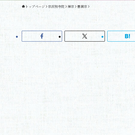
トップページ
宗派別寺院
禅宗
曹洞宗