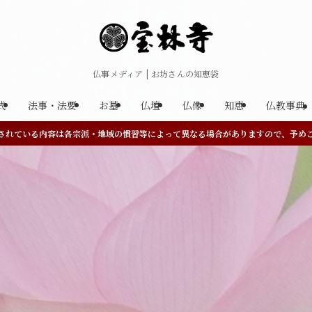
仏事メディア | お坊さんの知恵袋
式
法事・法要
お墓
仏壇
仏像
知恵
仏教事典
されている内容は各宗派・地域の慣習等によって異なる場合がありますので、予め