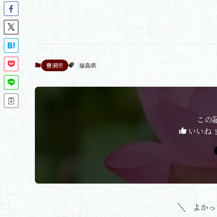
曹洞宗
福島県
この
いいね 
よかっ