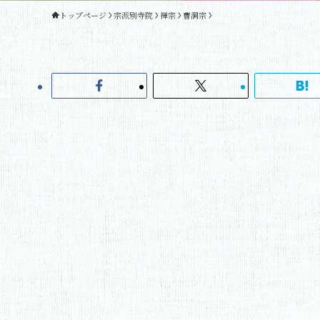
トップページ
宗派別寺院
禅宗
曹洞宗