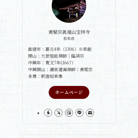
黄檗宗眞福山宝林寺
群馬県
創建年：嘉元4年（1306）※草創
開山：大拙祖能禅師｜臨済宗
中興年：寛文7年(1667）
中興開山：潮音道海禅師｜黄檗宗
本尊：釈迦如来像
ホームページ