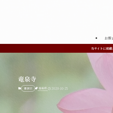
お葬
当サイトに掲載
竜泉寺
福島県
曹洞宗
2020-10-25