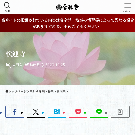
検索
メニュー
当サイトに掲載されている内容は各宗派・地域の慣習等によって異なる場合
がありますので、予めご了承ください。
松連寺
秋田県
曹洞宗
2020-10-25
トップページ
宗派別寺院
禅宗
曹洞宗