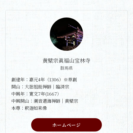
黄檗宗眞福山宝林寺
群馬県
創建年：嘉元4年（1306）※草創
開山：大拙祖能禅師｜臨済宗
中興年：寛文7年(1667）
中興開山：潮音道海禅師｜黄檗宗
本尊：釈迦如来像
ホームページ