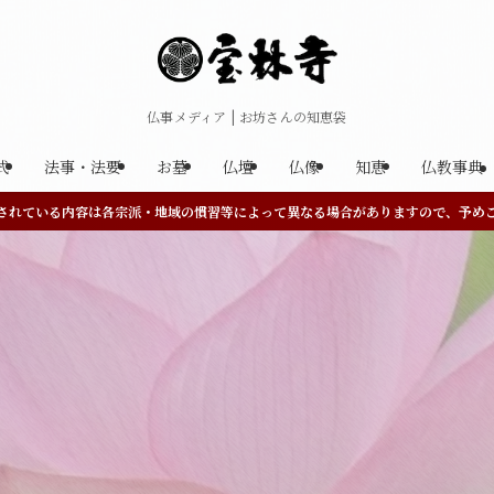
仏事メディア | お坊さんの知恵袋
式
法事・法要
お墓
仏壇
仏像
知恵
仏教事典
されている内容は各宗派・地域の慣習等によって異なる場合がありますので、予め