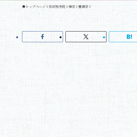
トップページ
宗派別寺院
禅宗
曹洞宗