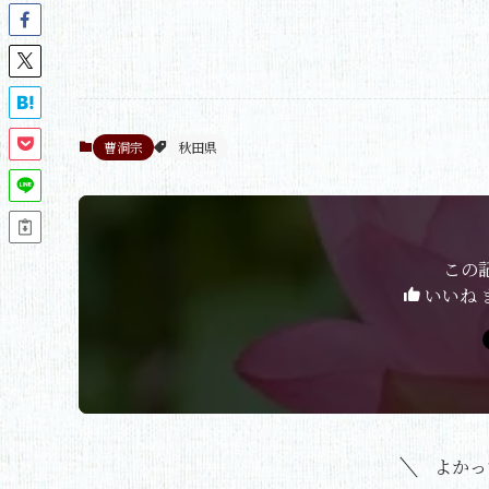
曹洞宗
秋田県
この
いいね 
よかっ