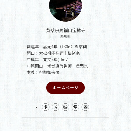
黄檗宗眞福山宝林寺
群馬県
創建年：嘉元4年（1306）※草創
開山：大拙祖能禅師｜臨済宗
中興年：寛文7年(1667）
中興開山：潮音道海禅師｜黄檗宗
本尊：釈迦如来像
ホームページ