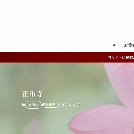
お葬
当サイトに掲載
正重寺
秋田県
曹洞宗
2020-10-25