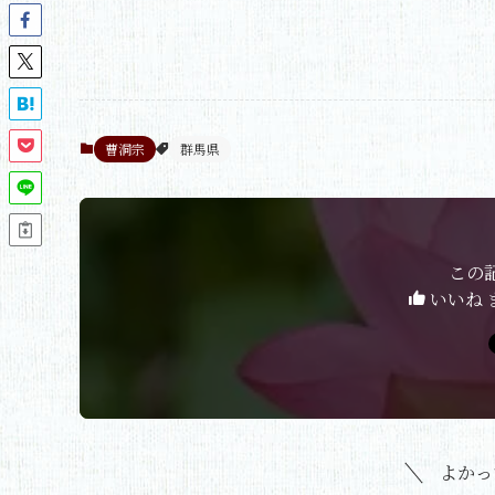
曹洞宗
群馬県
この
いいね 
よかっ