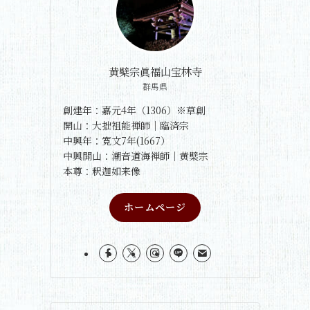
黄檗宗眞福山宝林寺
群馬県
創建年：嘉元4年（1306）※草創
開山：大拙祖能禅師｜臨済宗
中興年：寛文7年(1667）
中興開山：潮音道海禅師｜黄檗宗
本尊：釈迦如来像
ホームページ