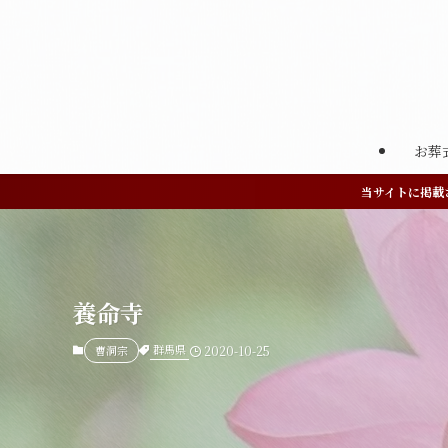
お葬
当サイトに掲載
養命寺
群馬県
曹洞宗
2020-10-25