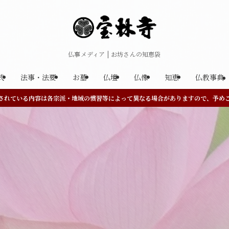
仏事メディア | お坊さんの知恵袋
式
法事・法要
お墓
仏壇
仏像
知恵
仏教事典
されている内容は各宗派・地域の慣習等によって異なる場合がありますので、予め