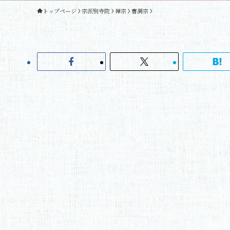
トップページ
宗派別寺院
禅宗
曹洞宗