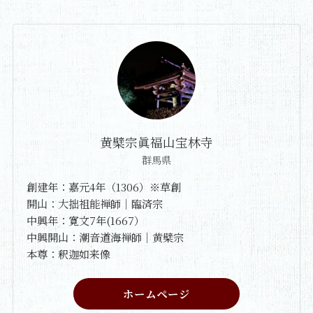
黄檗宗眞福山宝林寺
群馬県
創建年：嘉元4年（1306）※草創
開山：大拙祖能禅師｜臨済宗
中興年：寛文7年(1667）
中興開山：潮音道海禅師｜黄檗宗
本尊：釈迦如来像
ホームページ