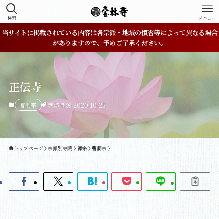
検索
メニュー
当サイトに掲載されている内容は各宗派・地域の慣習等によって異なる場合
がありますので、予めご了承ください。
正伝寺
茨城県
曹洞宗
2020-10-25
トップページ
宗派別寺院
禅宗
曹洞宗