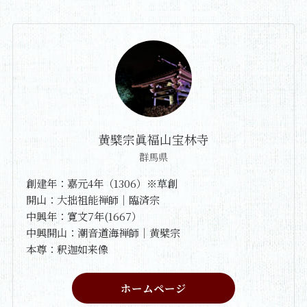
黄檗宗眞福山宝林寺
群馬県
創建年：嘉元4年（1306）※草創
開山：大拙祖能禅師｜臨済宗
中興年：寛文7年(1667）
中興開山：潮音道海禅師｜黄檗宗
本尊：釈迦如来像
ホームページ