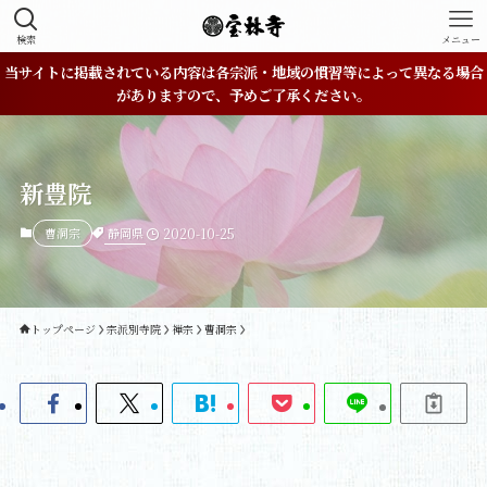
検索
メニュー
当サイトに掲載されている内容は各宗派・地域の慣習等によって異なる場合
がありますので、予めご了承ください。
新豊院
静岡県
曹洞宗
2020-10-25
トップページ
宗派別寺院
禅宗
曹洞宗