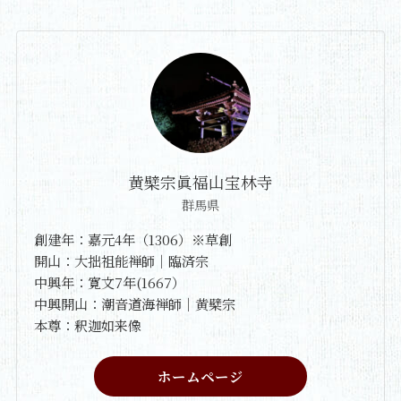
黄檗宗眞福山宝林寺
群馬県
創建年：嘉元4年（1306）※草創
開山：大拙祖能禅師｜臨済宗
中興年：寛文7年(1667）
中興開山：潮音道海禅師｜黄檗宗
本尊：釈迦如来像
ホームページ