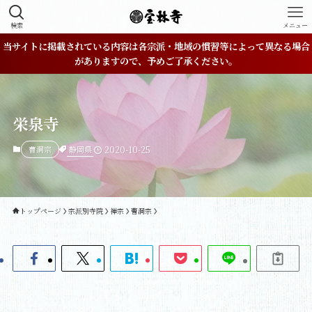
検索
メニュー
当サイトに掲載されている内容は各宗派・地域の慣習等によって異なる場合
がありますので、予めご了承ください。
栄泉寺
静岡県
曹洞宗
2020-10-25
トップページ
宗派別寺院
禅宗
曹洞宗