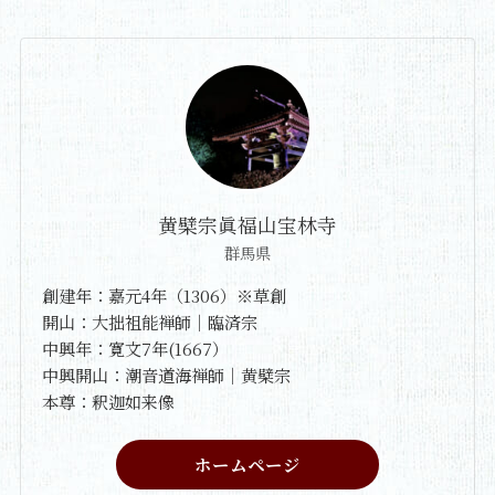
黄檗宗眞福山宝林寺
群馬県
創建年：嘉元4年（1306）※草創
開山：大拙祖能禅師｜臨済宗
中興年：寛文7年(1667）
中興開山：潮音道海禅師｜黄檗宗
本尊：釈迦如来像
ホームページ