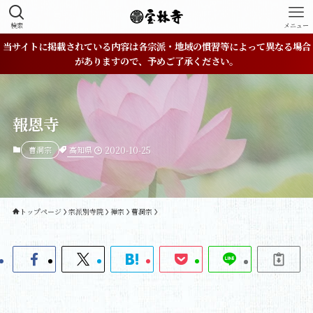
検索
メニュー
当サイトに掲載されている内容は各宗派・地域の慣習等によって異なる場合
がありますので、予めご了承ください。
報恩寺
高知県
曹洞宗
2020-10-25
トップページ
宗派別寺院
禅宗
曹洞宗