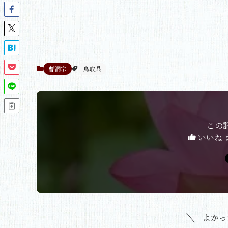
曹洞宗
鳥取県
この
いいね 
よかっ