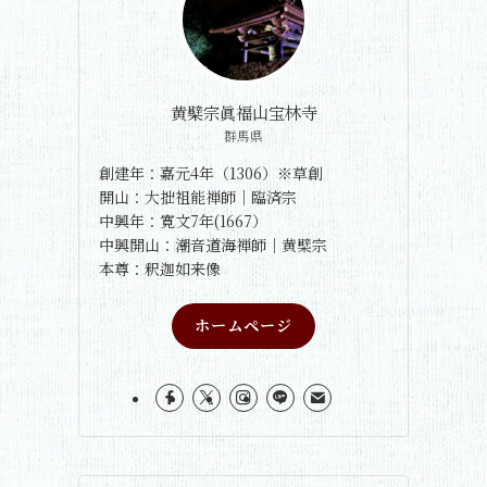
黄檗宗眞福山宝林寺
群馬県
創建年：嘉元4年（1306）※草創
開山：大拙祖能禅師｜臨済宗
中興年：寛文7年(1667）
中興開山：潮音道海禅師｜黄檗宗
本尊：釈迦如来像
ホームページ