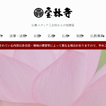
仏事メディア | お坊さんの知恵袋
式
法事・法要
お墓
仏壇
仏像
知恵
仏教事典
されている内容は各宗派・地域の慣習等によって異なる場合がありますので、予め