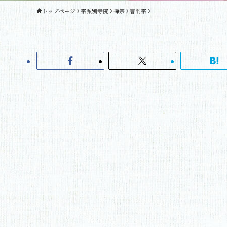
トップページ
宗派別寺院
禅宗
曹洞宗