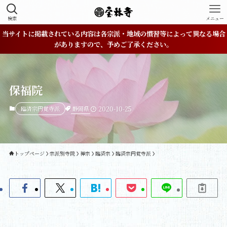
検索
メニュー
当サイトに掲載されている内容は各宗派・地域の慣習等によって異なる場合
がありますので、予めご了承ください。
保福院
静岡県
臨済宗円覚寺派
2020-10-25
トップページ
宗派別寺院
禅宗
臨済宗
臨済宗円覚寺派