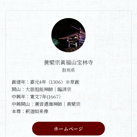
黄檗宗眞福山宝林寺
群馬県
創建年：嘉元4年（1306）※草創
開山：大拙祖能禅師｜臨済宗
中興年：寛文7年(1667）
中興開山：潮音道海禅師｜黄檗宗
本尊：釈迦如来像
ホームページ