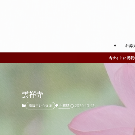
お葬
当サイトに掲載
雲祥寺
千葉県
臨済宗妙心寺派
2020-10-25