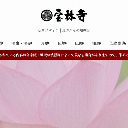
仏事メディア | お坊さんの知恵袋
式
法事・法要
お墓
仏壇
仏像
知恵
仏教事典
されている内容は各宗派・地域の慣習等によって異なる場合がありますので、予め