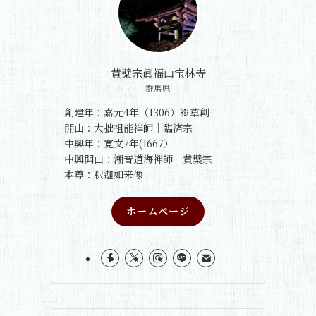
黄檗宗眞福山宝林寺
群馬県
創建年：嘉元4年（1306）※草創
開山：大拙祖能禅師｜臨済宗
中興年：寛文7年(1667）
中興開山：潮音道海禅師｜黄檗宗
本尊：釈迦如来像
ホームページ