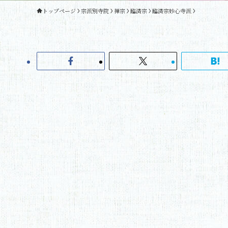
トップページ
宗派別寺院
禅宗
臨済宗
臨済宗妙心寺派