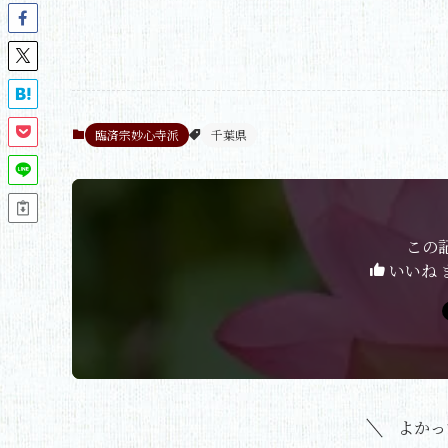
臨済宗妙心寺派
千葉県
この
いいね 
よかっ