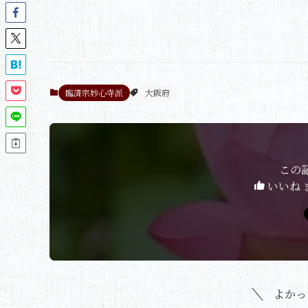
臨済宗妙心寺派
大阪府
この
いいね 
よかっ