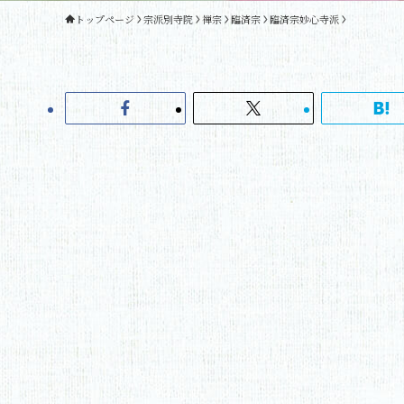
トップページ
宗派別寺院
禅宗
臨済宗
臨済宗妙心寺派