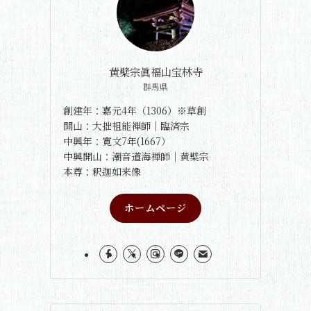
黄檗宗眞福山宝林寺
群馬県
創建年：嘉元4年（1306）※草創
開山：大拙祖能禅師｜臨済宗
中興年：寛文7年(1667）
中興開山：潮音道海禅師｜黄檗宗
本尊：釈迦如来像
ホームページ