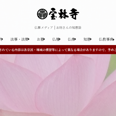
仏事メディア | お坊さんの知恵袋
式
法事・法要
お墓
仏壇
仏像
知恵
仏教事典
されている内容は各宗派・地域の慣習等によって異なる場合がありますので、予め