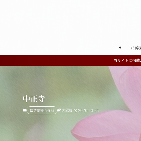
お葬
当サイトに掲載
中正寺
大阪府
臨済宗妙心寺派
2020-10-25