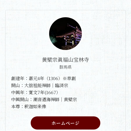
黄檗宗眞福山宝林寺
群馬県
創建年：嘉元4年（1306）※草創
開山：大拙祖能禅師｜臨済宗
中興年：寛文7年(1667）
中興開山：潮音道海禅師｜黄檗宗
本尊：釈迦如来像
ホームページ