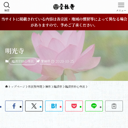
検索
メニュー
当サイトに掲載されている内容は各宗派・地域の慣習等によって異なる場合
がありますので、予めご了承ください。
明光寺
愛媛県
臨済宗妙心寺派
2020-10-25
トップページ
宗派別寺院
禅宗
臨済宗
臨済宗妙心寺派