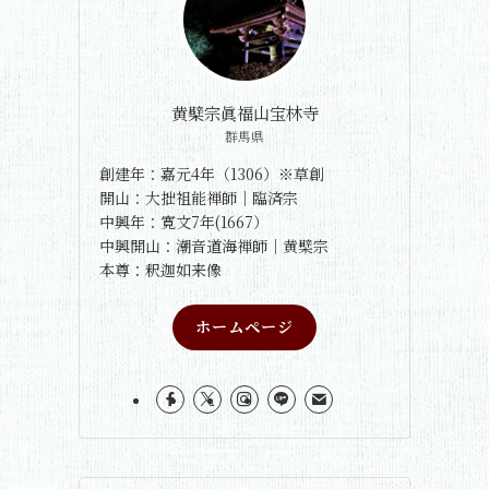
黄檗宗眞福山宝林寺
群馬県
創建年：嘉元4年（1306）※草創
開山：大拙祖能禅師｜臨済宗
中興年：寛文7年(1667）
中興開山：潮音道海禅師｜黄檗宗
本尊：釈迦如来像
ホームページ