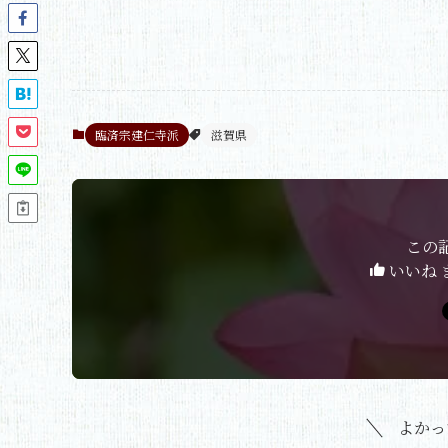
臨済宗建仁寺派
滋賀県
この
いいね 
よかっ