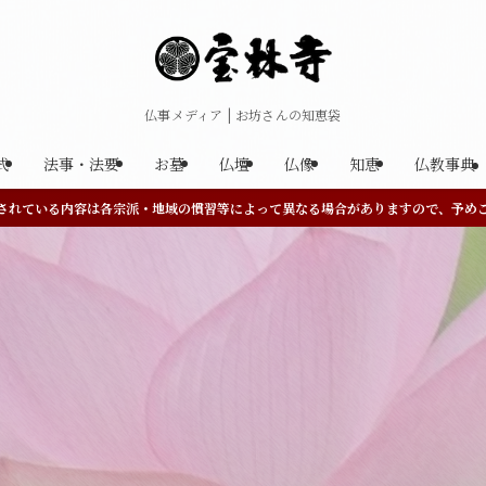
仏事メディア | お坊さんの知恵袋
式
法事・法要
お墓
仏壇
仏像
知恵
仏教事典
されている内容は各宗派・地域の慣習等によって異なる場合がありますので、予め