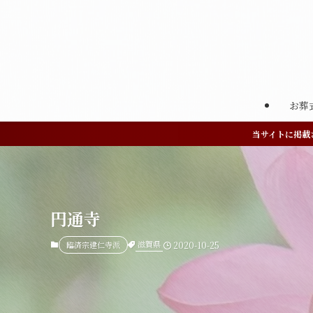
お葬
当サイトに掲載
円通寺
滋賀県
臨済宗建仁寺派
2020-10-25