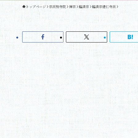
トップページ
宗派別寺院
禅宗
臨済宗
臨済宗建仁寺派