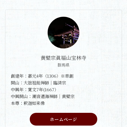
黄檗宗眞福山宝林寺
群馬県
創建年：嘉元4年（1306）※草創
開山：大拙祖能禅師｜臨済宗
中興年：寛文7年(1667）
中興開山：潮音道海禅師｜黄檗宗
本尊：釈迦如来像
ホームページ