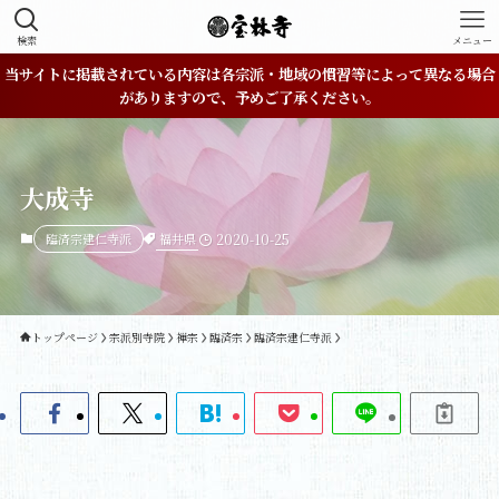
検索
メニュー
当サイトに掲載されている内容は各宗派・地域の慣習等によって異なる場合
がありますので、予めご了承ください。
大成寺
福井県
臨済宗建仁寺派
2020-10-25
トップページ
宗派別寺院
禅宗
臨済宗
臨済宗建仁寺派