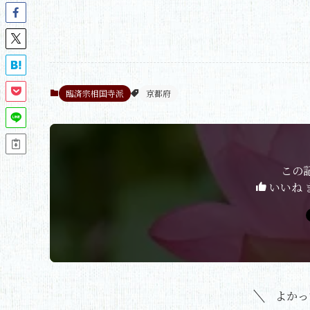
臨済宗相国寺派
京都府
この
いいね 
よかっ