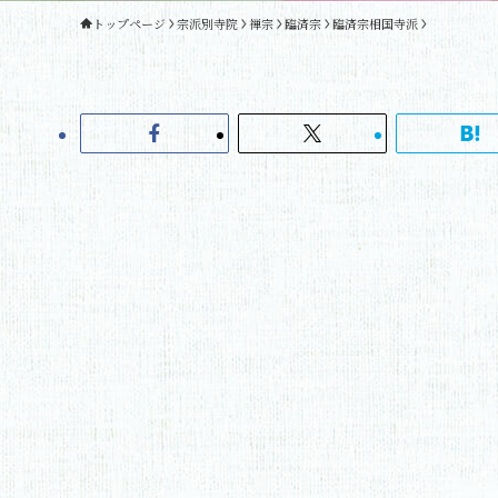
トップページ
宗派別寺院
禅宗
臨済宗
臨済宗相国寺派