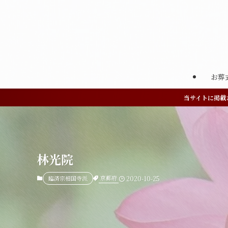
お葬
当サイトに掲載
林光院
京都府
臨済宗相国寺派
2020-10-25