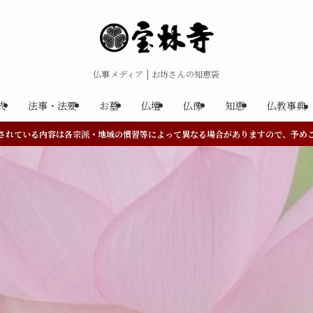
仏事メディア | お坊さんの知恵袋
式
法事・法要
お墓
仏壇
仏像
知恵
仏教事典
されている内容は各宗派・地域の慣習等によって異なる場合がありますので、予め