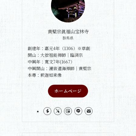
黄檗宗眞福山宝林寺
群馬県
創建年：嘉元4年（1306）※草創
開山：大拙祖能禅師｜臨済宗
中興年：寛文7年(1667）
中興開山：潮音道海禅師｜黄檗宗
本尊：釈迦如来像
ホームページ