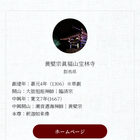
黄檗宗眞福山宝林寺
群馬県
創建年：嘉元4年（1306）※草創
開山：大拙祖能禅師｜臨済宗
中興年：寛文7年(1667）
中興開山：潮音道海禅師｜黄檗宗
本尊：釈迦如来像
ホームページ