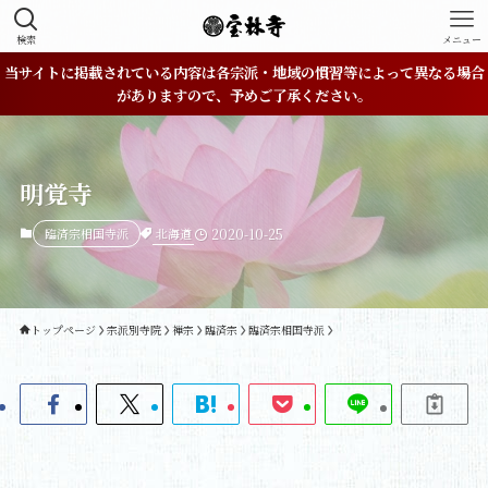
検索
メニュー
当サイトに掲載されている内容は各宗派・地域の慣習等によって異なる場合
がありますので、予めご了承ください。
明覚寺
北海道
臨済宗相国寺派
2020-10-25
トップページ
宗派別寺院
禅宗
臨済宗
臨済宗相国寺派