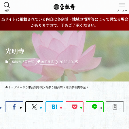
検索
メニュー
当サイトに掲載されている内容は各宗派・地域の慣習等によって異なる場合
がありますので、予めご了承ください。
光明寺
鹿児島県
臨済宗相国寺派
2020-10-25
トップページ
宗派別寺院
禅宗
臨済宗
臨済宗相国寺派