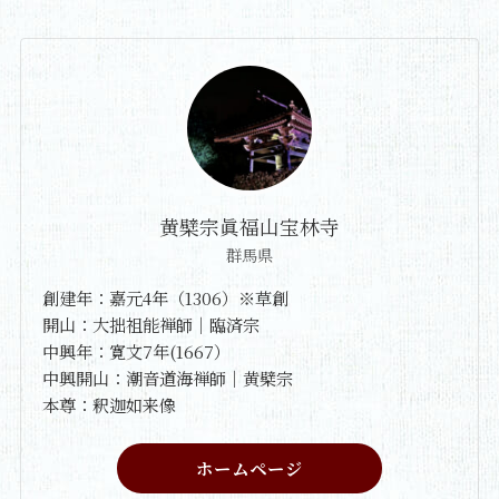
黄檗宗眞福山宝林寺
群馬県
創建年：嘉元4年（1306）※草創
開山：大拙祖能禅師｜臨済宗
中興年：寛文7年(1667）
中興開山：潮音道海禅師｜黄檗宗
本尊：釈迦如来像
ホームページ