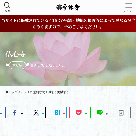
検索
メニュー
当サイトに掲載されている内容は各宗派・地域の慣習等によって異なる場合
がありますので、予めご了承ください。
仏心寺
佐賀県
黄檗宗
2020-10-25
トップページ
宗派別寺院
禅宗
黄檗宗