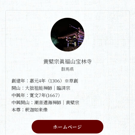
黄檗宗眞福山宝林寺
群馬県
創建年：嘉元4年（1306）※草創
開山：大拙祖能禅師｜臨済宗
中興年：寛文7年(1667）
中興開山：潮音道海禅師｜黄檗宗
本尊：釈迦如来像
ホームページ