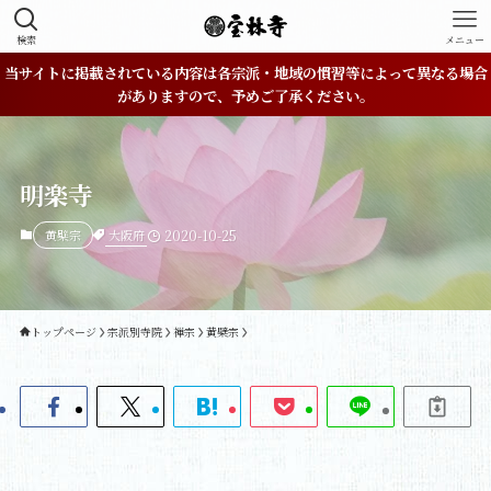
検索
メニュー
当サイトに掲載されている内容は各宗派・地域の慣習等によって異なる場合
がありますので、予めご了承ください。
明楽寺
大阪府
黄檗宗
2020-10-25
トップページ
宗派別寺院
禅宗
黄檗宗