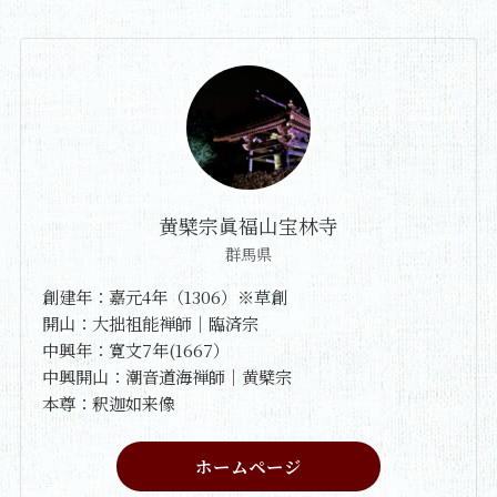
黄檗宗眞福山宝林寺
群馬県
創建年：嘉元4年（1306）※草創
開山：大拙祖能禅師｜臨済宗
中興年：寛文7年(1667）
中興開山：潮音道海禅師｜黄檗宗
本尊：釈迦如来像
ホームページ