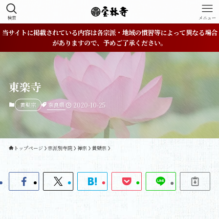
検索
メニュー
当サイトに掲載されている内容は各宗派・地域の慣習等によって異なる場合
がありますので、予めご了承ください。
東楽寺
奈良県
黄檗宗
2020-10-25
トップページ
宗派別寺院
禅宗
黄檗宗