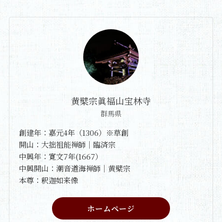
黄檗宗眞福山宝林寺
群馬県
創建年：嘉元4年（1306）※草創
開山：大拙祖能禅師｜臨済宗
中興年：寛文7年(1667）
中興開山：潮音道海禅師｜黄檗宗
本尊：釈迦如来像
ホームページ