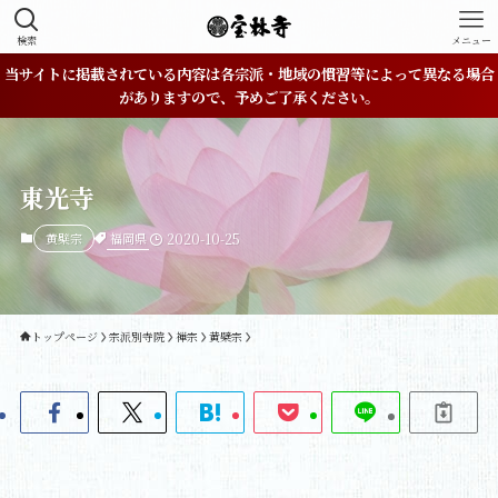
検索
メニュー
当サイトに掲載されている内容は各宗派・地域の慣習等によって異なる場合
がありますので、予めご了承ください。
東光寺
福岡県
黄檗宗
2020-10-25
トップページ
宗派別寺院
禅宗
黄檗宗