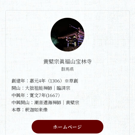
黄檗宗眞福山宝林寺
群馬県
創建年：嘉元4年（1306）※草創
開山：大拙祖能禅師｜臨済宗
中興年：寛文7年(1667）
中興開山：潮音道海禅師｜黄檗宗
本尊：釈迦如来像
ホームページ