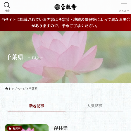
検索
メニュー
当サイトに掲載されている内容は各宗派・地域の慣習等によって異なる場合
がありますので、予めご了承ください。
千葉県
– tag –
トップページ
千葉県
新着記事
人気記事
存林寺
曹洞宗