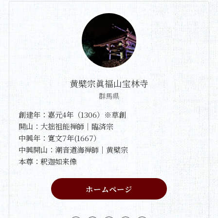
黄檗宗眞福山宝林寺
群馬県
創建年：嘉元4年（1306）※草創
開山：大拙祖能禅師｜臨済宗
中興年：寛文7年(1667）
中興開山：潮音道海禅師｜黄檗宗
本尊：釈迦如来像
ホームページ