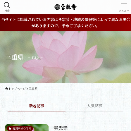
検索
メニュー
当サイトに掲載されている内容は各宗派・地域の慣習等によって異なる場合
がありますので、予めご了承ください。
三重県
– tag –
トップページ
三重県
新着記事
人気記事
宝光寺
臨済宗妙心寺派