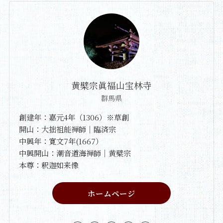
黄檗宗眞福山宝林寺
群馬県
創建年：嘉元4年（1306）※草創
開山：大拙祖能禅師｜臨済宗
中興年：寛文7年(1667）
中興開山：潮音道海禅師｜黄檗宗
本尊：釈迦如来像
ホームページ