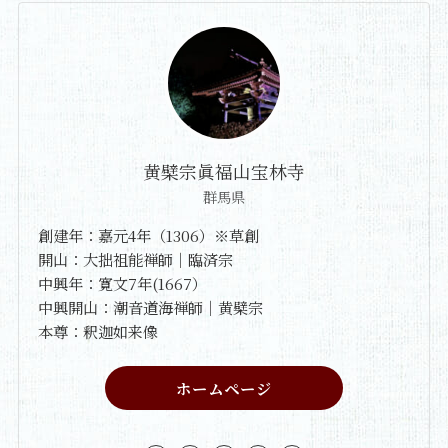
黄檗宗眞福山宝林寺
群馬県
創建年：嘉元4年（1306）※草創
開山：大拙祖能禅師｜臨済宗
中興年：寛文7年(1667）
中興開山：潮音道海禅師｜黄檗宗
本尊：釈迦如来像
ホームページ