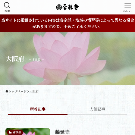
検索
メニュー
当サイトに掲載されている内容は各宗派・地域の慣習等によって異なる場合
がありますので、予めご了承ください。
大阪府
– tag –
トップページ
大阪府
新着記事
人気記事
齢延寺
曹洞宗