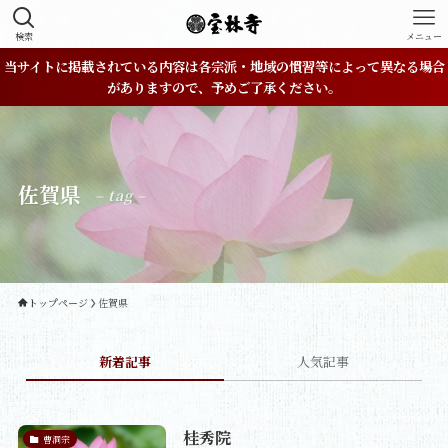
検索
メニュー
当サイトに掲載されている内容は各宗派・地域の慣習等によって異なる場合
がありますので、予めご了承ください。
佐賀県
– tag –
トップページ
佐賀県
新着記事
人気記事
桂秀院
曹洞宗