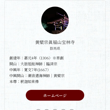
黄檗宗眞福山宝林寺
群馬県
創建年：嘉元4年（1306）※草創
開山：大拙祖能禅師｜臨済宗
中興年：寛文7年(1667）
中興開山：潮音道海禅師｜黄檗宗
本尊：釈迦如来像
ホームページ