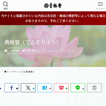
検索
メニュー
当サイトに掲載されている内容は各宗派・地域の慣習等によって異なる場合
がありますので、予めご了承ください。
典座寮（てんぞりょう）
黄檗事典
仏教事典
2021-02-01
2021-02-13
トップページ
仏教事典