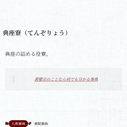
典座寮（てんぞりょう）
典座の詰める役寮。
黄檗宗のことなら何でも分かる事典
仏教事典
黄檗事典