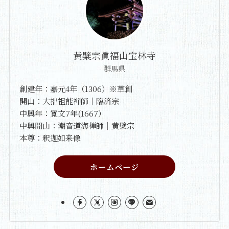
黄檗宗眞福山宝林寺
群馬県
創建年：嘉元4年（1306）※草創
開山：大拙祖能禅師｜臨済宗
中興年：寛文7年(1667）
中興開山：潮音道海禅師｜黄檗宗
本尊：釈迦如来像
ホームページ