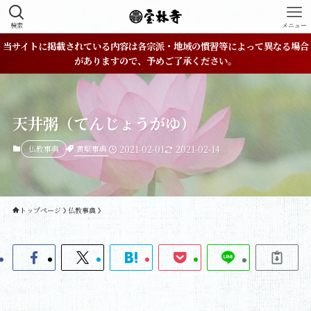
検索
メニュー
当サイトに掲載されている内容は各宗派・地域の慣習等によって異なる場合
がありますので、予めご了承ください。
天井粥（てんじょうがゆ）
黄檗事典
仏教事典
2021-02-01
2021-02-14
トップページ
仏教事典