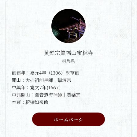
黄檗宗眞福山宝林寺
群馬県
創建年：嘉元4年（1306）※草創
開山：大拙祖能禅師｜臨済宗
中興年：寛文7年(1667）
中興開山：潮音道海禅師｜黄檗宗
本尊：釈迦如来像
ホームページ