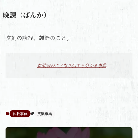
晩課（ばんか）
夕刻の読経、諷経のこと。
黄檗宗のことなら何でも分かる事典
仏教事典
黄檗事典