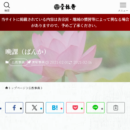
検索
メニュー
当サイトに掲載されている内容は各宗派・地域の慣習等によって異なる場合
がありますので、予めご了承ください。
晩課（ばんか）
黄檗事典
仏教事典
2021-02-01
2021-02-16
トップページ
仏教事典