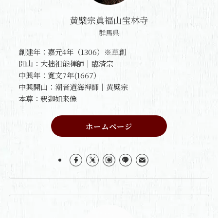
黄檗宗眞福山宝林寺
群馬県
創建年：嘉元4年（1306）※草創
開山：大拙祖能禅師｜臨済宗
中興年：寛文7年(1667）
中興開山：潮音道海禅師｜黄檗宗
本尊：釈迦如来像
ホームページ