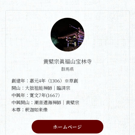
黄檗宗眞福山宝林寺
群馬県
創建年：嘉元4年（1306）※草創
開山：大拙祖能禅師｜臨済宗
中興年：寛文7年(1667）
中興開山：潮音道海禅師｜黄檗宗
本尊：釈迦如来像
ホームページ