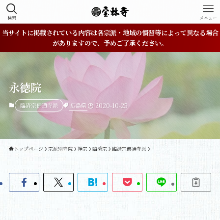
検索
メニュー
当サイトに掲載されている内容は各宗派・地域の慣習等によって異なる場合
がありますので、予めご了承ください。
永徳院
広島県
臨済宗佛通寺派
2020-10-25
トップページ
宗派別寺院
禅宗
臨済宗
臨済宗佛通寺派