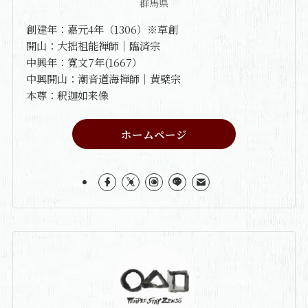
群馬県
創建年：嘉元4年（1306）※草創
開山：大拙祖能禅師｜臨済宗
中興年：寛文7年(1667）
中興開山：潮音道海禅師｜黄檗宗
本尊：釈迦如来像
ホームページ