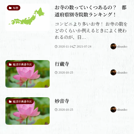
お寺の数っていくつあるの？ 都
知恵
道府県別寺院数ランキング！
コンビニより多いお寺！ お寺の数を
どのくらいか例えるときによく使わ
れるのが、日...
2020-11-14
2021-07-24
shunko
行蔵寺
臨済宗佛通寺派
2020-10-25
shunko
妙音寺
臨済宗佛通寺派
2020-10-25
shunko