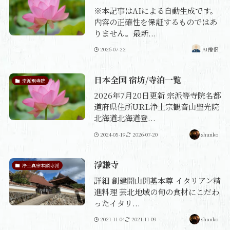
※本記事はAIによる自動生成です。
内容の正確性を保証するものではあ
りません。最新...
2026-07-22
AI僧侶
日本全国 宿坊/寺泊一覧
宗派別寺院
2026年7月20日更新 宗派等寺院名都
道府県住所URL浄土宗観音山聖光院
北海道北海道登...
2024-05-19
2026-07-20
shunko
淨謙寺
浄土真宗本願寺派
詳細 創建開山開基本尊 イタリアン精
進料理 芸北地域の旬の食材にこだわ
ったイタリ...
2021-11-04
2021-11-09
shunko