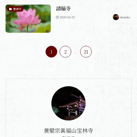
請福寺
曹洞宗
2020-10-25
shunko
1
2
...
21
黄檗宗眞福山宝林寺