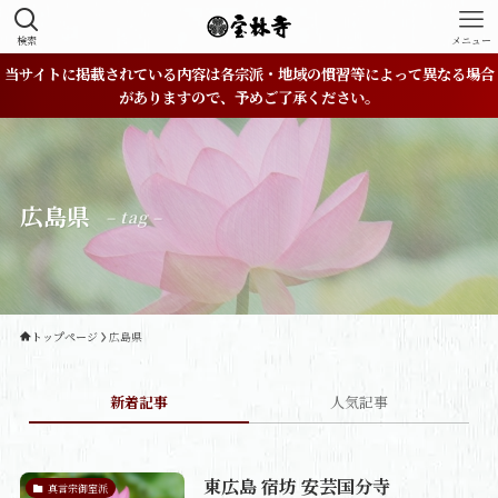
検索
メニュー
当サイトに掲載されている内容は各宗派・地域の慣習等によって異なる場合
がありますので、予めご了承ください。
広島県
– tag –
トップページ
広島県
新着記事
人気記事
東広島 宿坊 安芸国分寺
真言宗御室派