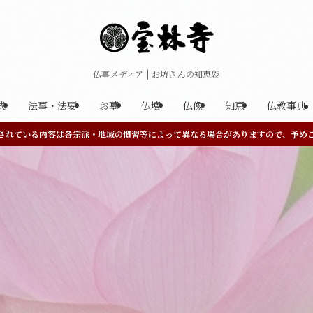
仏事メディア | お坊さんの知恵袋
式
法事・法要
お墓
仏壇
仏像
知恵
仏教事典
されている内容は各宗派・地域の慣習等によって異なる場合がありますので、予め