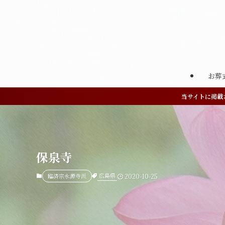
お葬
当サイトに掲載
保泉寺
広島県
臨済宗永源寺派
2020-10-25