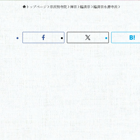
トップページ
宗派別寺院
禅宗
臨済宗
臨済宗永源寺派