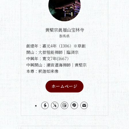
黄檗宗眞福山宝林寺
群馬県
創建年：嘉元4年（1306）※草創
開山：大拙祖能禅師｜臨済宗
中興年：寛文7年(1667）
中興開山：潮音道海禅師｜黄檗宗
本尊：釈迦如来像
ホームページ