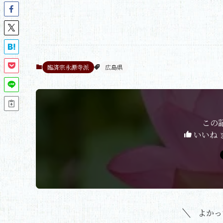
臨済宗永源寺派
広島県
この
いいね 
よかっ