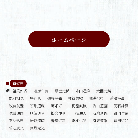
ホームページ
黄檗宗
祖英如香
邫彦仁寳
鎭堂元傑
末山通松
大圓元鏡
觀河如見
静岡県
樵峰浄仙
禅統眞紹
独湛性瑩
道眼浄高
牧雲眞養
朗州道耀
萬如衍一
梅堂眞核
香山道圓
梵石浄寳
徳雲通潤
無住道立
拙文浄學
一指通天
石窓道鏗
祖門衍梁
正弘弘宗
法源道印
普應衍慈
嘉雄仁能
海巖道崇
眞聞衍如
哲心廣文
寳月元光