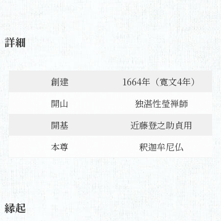
詳細
創建
1664年（寛文4年）
開山
独湛性瑩禅師
開基
近藤登之助貞用
本尊
釈迦牟尼仏
縁起