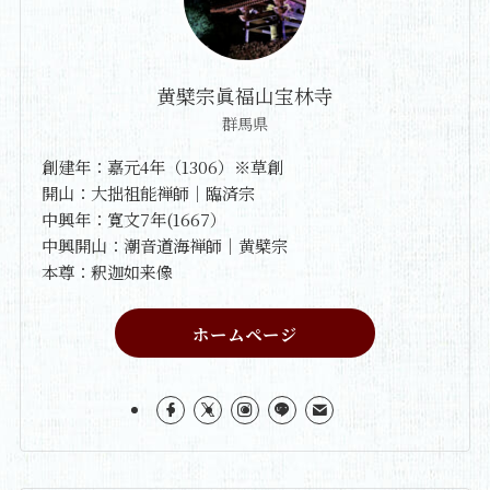
黄檗宗眞福山宝林寺
群馬県
創建年：嘉元4年（1306）※草創
開山：大拙祖能禅師｜臨済宗
中興年：寛文7年(1667）
中興開山：潮音道海禅師｜黄檗宗
本尊：釈迦如来像
ホームページ