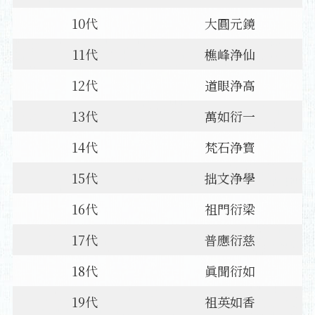
10代
大圓元鏡
11代
樵峰浄仙
12代
道眼浄高
13代
萬如衍一
14代
梵石浄寳
15代
拙文浄學
16代
祖門衍梁
17代
普應衍慈
18代
眞聞衍如
19代
祖英如香