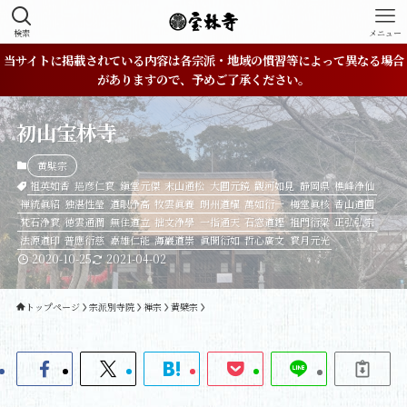
検索
メニュー
当サイトに掲載されている内容は各宗派・地域の慣習等によって異なる場合
がありますので、予めご了承ください。
初山宝林寺
黄檗宗
祖英如香
邫彦仁寳
鎭堂元傑
末山通松
大圓元鏡
觀河如見
静岡県
樵峰浄仙
禅統眞紹
独湛性瑩
道眼浄高
牧雲眞養
朗州道耀
萬如衍一
梅堂眞核
香山道圓
梵石浄寳
徳雲通潤
無住道立
拙文浄學
一指通天
石窓道鏗
祖門衍梁
正弘弘宗
法源道印
普應衍慈
嘉雄仁能
海巖道崇
眞聞衍如
哲心廣文
寳月元光
2020-10-25
2021-04-02
トップページ
宗派別寺院
禅宗
黄檗宗