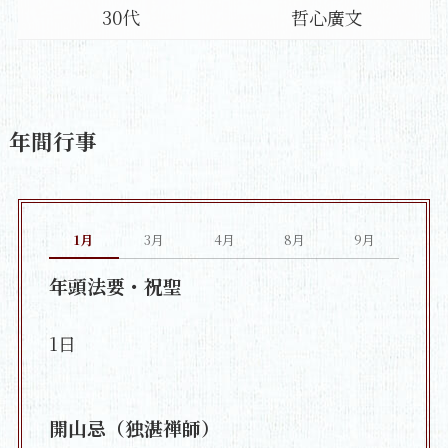
30代
哲心廣文
年間行事
1月
3月
4月
8月
9月
年頭法要・祝聖
1日
開山忌（独湛禅師）