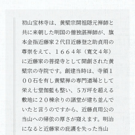
初山宝林寺は、黄檗宗開祖隠元禅師と
共に来朝した明国の僧独湛禅師が、旗
本金指近藤家２代目近藤登之助貞用の
尊崇をえて、１６６４年（寛文４年）
に近藤家の菩提寺として開創された黄
檗宗の寺院です。創建当時は、寺領１
００石を有し黄檗禅の専門道場として
栄え七堂伽藍も整い、５万坪を超える
敷地に２０棟余りの諸堂が建ち並んで
いたと言うのですから、近藤貞用公の
当山への帰依の厚さが窺えます。明治
になると近藤家の庇護を失った当山