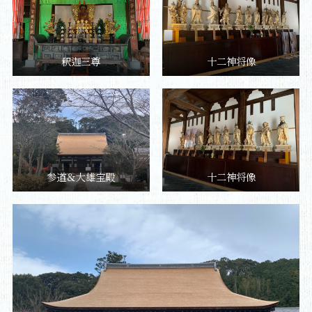
釈迦三尊
十二神将像
参道＆大雄宝殿
十二神将像