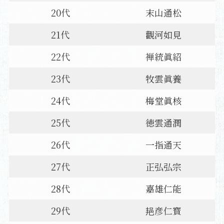
20代
末山通松
21代
觀河如見
22代
禅統眞紹
23代
牧雲眞養
24代
梅堂眞核
25代
徳雲通潤
26代
一指通天
27代
正弘弘宗
28代
嘉雄仁能
29代
邫彦仁寳