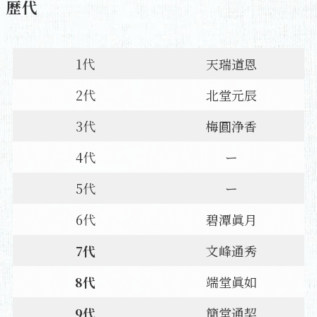
歴代
1代
天瑞道恩
2代
北堂元辰
3代
梅圓浄香
4代
ー
5代
ー
6代
碧潭眞月
7代
文峰通秀
8代
端堂眞如
9代
簡堂通契