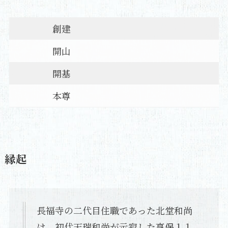
創建
開山
開基
本尊
縁起
長福寺の二代目住職であった北堂和尚
は、初代天瑞和尚が示寂した享保１１