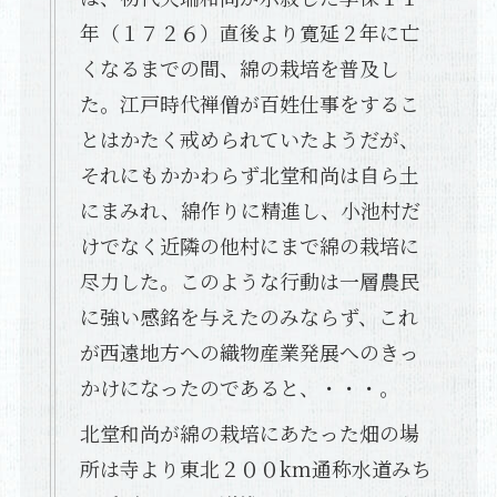
年（１７２６）直後より寛延２年に亡
くなるまでの間、綿の栽培を普及し
た。江戸時代禅僧が百姓仕事をするこ
とはかたく戒められていたようだが、
それにもかかわらず北堂和尚は自ら土
にまみれ、綿作りに精進し、小池村だ
けでなく近隣の他村にまで綿の栽培に
尽力した。このような行動は一層農民
に強い感銘を与えたのみならず、これ
が西遠地方への織物産業発展へのきっ
かけになったのであると、・・・。
北堂和尚が綿の栽培にあたった畑の場
所は寺より東北２００km通称水道みち