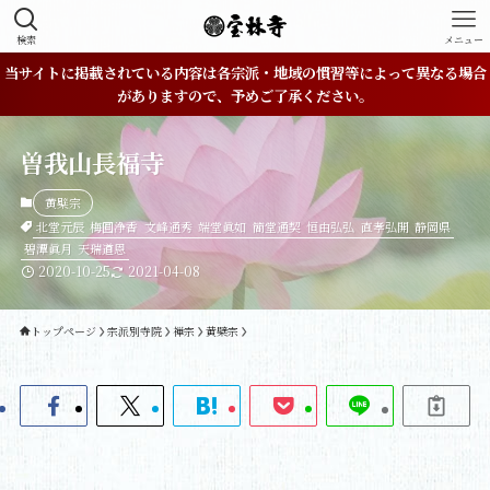
検索
メニュー
当サイトに掲載されている内容は各宗派・地域の慣習等によって異なる場合
がありますので、予めご了承ください。
曽我山長福寺
黄檗宗
北堂元辰
梅圓浄香
文峰通秀
端堂眞如
簡堂通契
恒由弘弘
直孝弘開
静岡県
碧潭眞月
天瑞道恩
2020-10-25
2021-04-08
トップページ
宗派別寺院
禅宗
黄檗宗