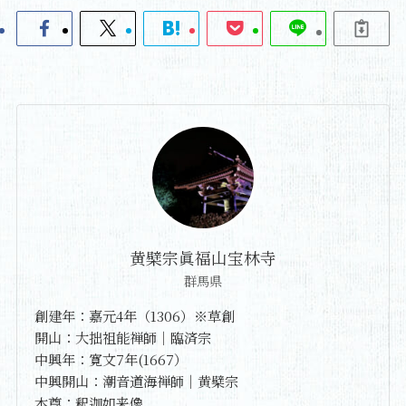
黄檗宗眞福山宝林寺
群馬県
創建年：嘉元4年（1306）※草創
開山：大拙祖能禅師｜臨済宗
中興年：寛文7年(1667）
中興開山：潮音道海禅師｜黄檗宗
本尊：釈迦如来像