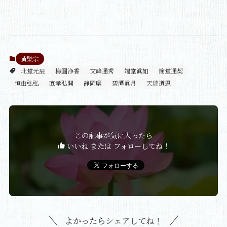
黄檗宗
北堂元辰
梅圓浄香
文峰通秀
端堂眞如
簡堂通契
恒由弘弘
直孝弘開
静岡県
碧潭眞月
天瑞道恩
この記事が気に入ったら
いいね または フォローしてね！
よかったらシェアしてね！